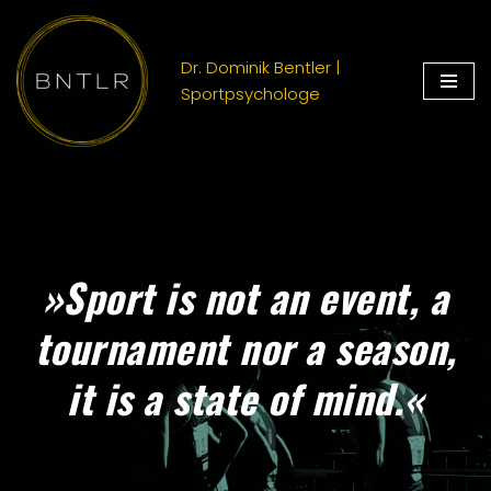
Zum
Dr. Dominik Bentler |
Inhalt
Sportpsychologe
springen
»Sport is not an event, a
tournament nor a season,
it is a state of mind.«